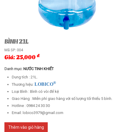
BÌNH 21L
Mã SP:
004
đ
Giá: 25,000
Danh mục:
NƯỚC TINH KHIẾT
Dung tích : 21L.
®
LOBICO
Thương hiệu:
Loại Bình : Bình có vòi để kệ
Giao Hàng : Miễn phí giao hàng với số lượng tối thiểu 5 bình.
Hotline : 0984 24 30 30
Email: lobico3979@gmail.com
Thêm vào giỏ hàng