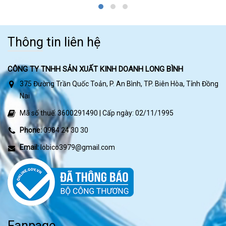
Thông tin liên hệ
CÔNG TY TNHH SẢN XUẤT KINH DOANH LONG BÌNH
375 Đường Trần Quốc Toản, P. An Bình, TP. Biên Hòa, Tỉnh Đồng
Nai
Mã số thuế: 3600291490 | Cấp ngày: 02/11/1995
Phone:
0984 24 30 30
Email:
lobico3979@gmail.com
Fanpage