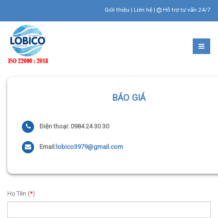
Giới thiệu
|
Liên hệ
|
Hỗ trợ tư vấn 24/7
BÁO GIÁ
Điện thoại: 0984 24 30 30
Email:
lobico3979@gmail.com
Họ Tên (
*
)